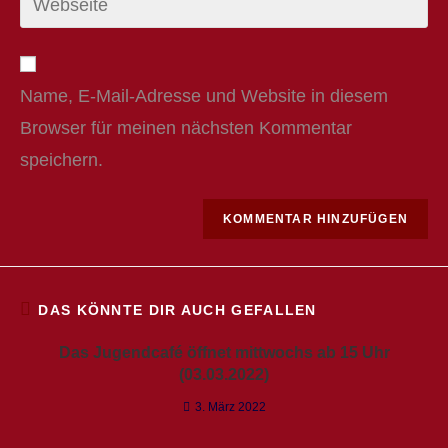
your
website
URL
Name, E-Mail-Adresse und Website in diesem
(optional)
Browser für meinen nächsten Kommentar
speichern.
DAS KÖNNTE DIR AUCH GEFALLEN
Das Jugendcafé öffnet mittwochs ab 15 Uhr
(03.03.2022)
3. März 2022