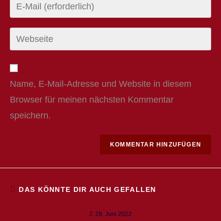
name
Enter
or
your
username
email
Enter
your
website
URL
Name, E-Mail-Adresse und Website in diesem
(optional)
Browser für meinen nächsten Kommentar
speichern.
DAS KÖNNTE DIR AUCH GEFALLEN
29. Juni 2022